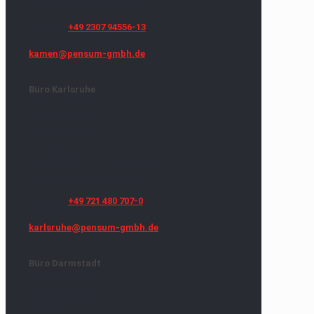
Freitag 8.00 Uhr - 16.00 Uhr
Telefon:
+49 2307 94556-13
Fax: +49 2307 94556-66
kamen@pensum-gmbh.de
Büro Karlsruhe
Pensum GmbH
Karlstraße 52
76133 Karlsruhe
Bürozeiten
Mo.-Do. 8.00 Uhr - 17.00 Uhr
Freitag 8.00 Uhr - 16.00 Uhr
Telefon:
+49 721 480 707-0
Fax: +49 721 480 707-18
karlsruhe@pensum-gmbh.de
Büro Darmstadt
Pensum GmbH
Berliner Allee 47
64295 Darmstadt