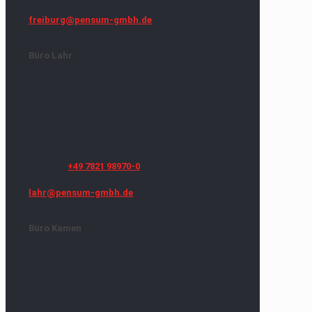
Fax: +49 761 887872-18
freiburg@pensum-gmbh.de
Büro Lahr
Pensum GmbH
Kreuzstraße 13
77933 Lahr
Bürozeiten
Mo.-Do. 8.00 Uhr - 17.00 Uhr
Freitag 8.00 Uhr - 16.00 Uhr
Telefon:
+49 7821 98970-0
Fax: +49 7821 98970-18
lahr@pensum-gmbh.de
Büro Kamen
Pensum GmbH
Herbert Wehner Straße 2
59174 Kamen
Bürozeiten
Mo.-Do. 8.00 Uhr - 17.00 Uhr