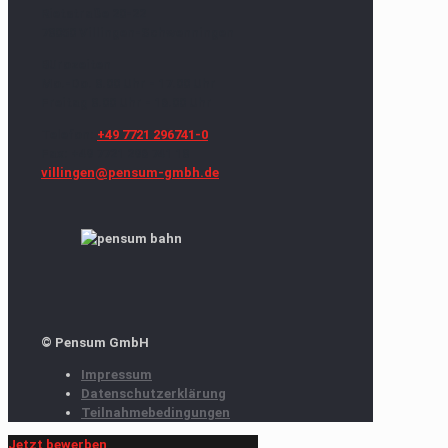
Rietstraße 20-22
78050 Villingen-Schwenningen
Bürozeiten
Mo.-Do. 8.00 Uhr - 17.00 Uhr
Freitag 8.00 Uhr - 16.00 Uhr
Telefon:
+49 7721 296741-0
Fax: +49 7721 296 741 18
villingen@pensum-gmbh.de
© Pensum GmbH
Impressum
Datenschutzerklärung
Teilnahmebedingungen
Jetzt bewerben