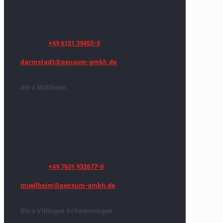
Bürozeiten
Mo.-Do. 8.00 Uhr - 17.00 Uhr
Freitag 8.00 Uhr - 16.00 Uhr
Telefon:
+49 6151 39455-0
Fax: +49 6151 39455 18
darmstadt@pensum-gmbh.de
Büro Müllheim
Pensum GmbH
Hügelheimer Straße 1
79379 Müllheim
Bürozeiten
Mo.-Do. 8.00 Uhr - 17.00 Uhr
Freitag 8.00 Uhr - 16.00 Uhr
Telefon:
+49 7631 932677-0
Fax: +49 7631 932 677-18
muellheim@pensum-gmbh.de
Büro Villingen Schwenningen
Pensum GmbH