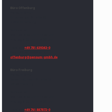
Büro Offenburg
Pensum GmbH
Ortenberger Straße 30
77654 Offenburg
Bürozeiten
Mo.-Do. 8.00 Uhr - 17.00 Uhr
Freitag 8.00 Uhr - 16.00 Uhr
Telefon:
+49 781 639343-0
Fax: +49 781 639343-18
offenburg@pensum-gmbh.de
Büro Freiburg
Pensum GmbH
Robert-Bunsen-Straße 15
79108 Freiburg
Bürozeiten
Mo.-Do. 8.00 Uhr - 17.00 Uhr
Freitag 8.00 Uhr - 16.00 Uhr
Telefon:
+49 761 887872-0