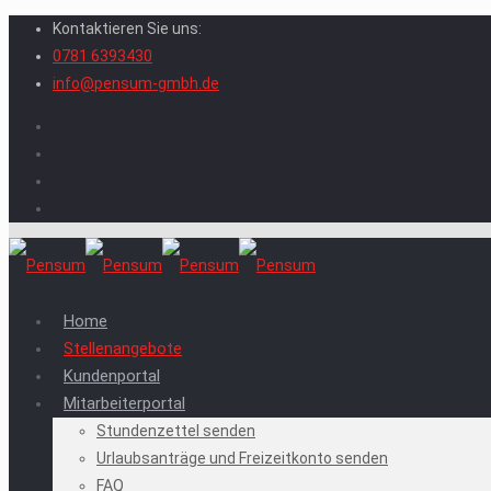
Kontaktieren Sie uns:
0781 6393430
info@pensum-gmbh.de
Home
Stellenangebote
Kundenportal
Mitarbeiterportal
Stundenzettel senden
Urlaubsanträge und Freizeitkonto senden
FAQ