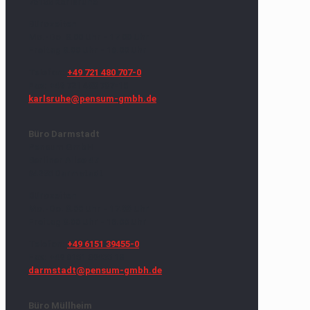
76133 Karlsruhe
Bürozeiten
Mo.-Do. 8.00 Uhr - 17.00 Uhr
Freitag 8.00 Uhr - 16.00 Uhr
Telefon:
+49 721 480 707-0
Fax: +49 721 480 707-18
karlsruhe@pensum-gmbh.de
Büro Darmstadt
Pensum GmbH
Berliner Allee 47
64295 Darmstadt
Bürozeiten
Mo.-Do. 8.00 Uhr - 17.00 Uhr
Freitag 8.00 Uhr - 16.00 Uhr
Telefon:
+49 6151 39455-0
Fax: +49 6151 39455 18
darmstadt@pensum-gmbh.de
Büro Müllheim