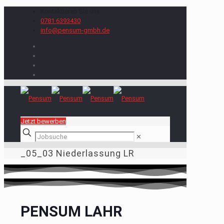
Kontaktieren Sie uns:
0781 6393430
info@pensum-gmbh.de
Jetzt bewerben
✕
_05_03 Niederlassung LR
PENSUM LAHR