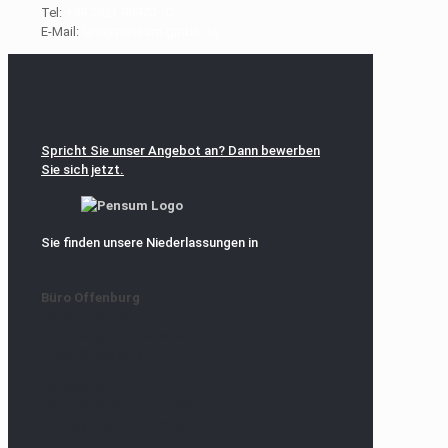
Tel:
+49 7821 98970 - 0
E-Mail:
lahr@pensum-gmbh.de
Spricht Sie unser Angebot an? Dann bewerben
Sie sich jetzt.
Sie finden unsere Niederlassungen in
Büro Offenburg
Pensum GmbH
Ortenberger Straße 30
77654 Offenburg
Bürozeiten
Mo.-Do. 8.00 Uhr - 17.00 Uhr
Freitag 8.00 Uhr - 16.00 Uhr