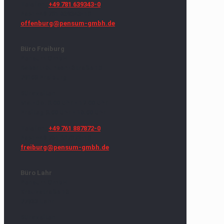
Telefon:
+49 781 639343-0
Fax: +49 781 639343-18
offenburg@pensum-gmbh.de
Büro Freiburg
Pensum GmbH
Robert-Bunsen-Straße 15
79108 Freiburg
Bürozeiten
Mo.-Do. 8.00 Uhr - 17.00 Uhr
Freitag 8.00 Uhr - 16.00 Uhr
Telefon:
+49 761 887872-0
Fax: +49 761 887872-18
freiburg@pensum-gmbh.de
Büro Lahr
Pensum GmbH
Kreuzstraße 13
77933 Lahr
Bürozeiten