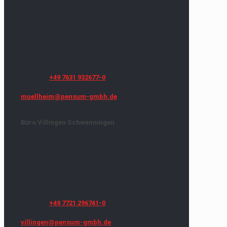
Pensum GmbH
Hügelheimer Straße 1
79379 Müllheim
Bürozeiten
Mo.-Do. 8.00 Uhr - 17.00 Uhr
Freitag 8.00 Uhr - 16.00 Uhr
Telefon:
+49 7631 932677-0
Fax: +49 7631 932 677-18
muellheim@pensum-gmbh.de
Büro Villingen Schwenningen
Pensum GmbH
Rietstraße 20-22
78050 Villingen-Schwenningen
Bürozeiten
Mo.-Do. 8.00 Uhr - 17.00 Uhr
Freitag 8.00 Uhr - 16.00 Uhr
Telefon:
+49 7721 296741-0
Fax: +49 7721 296 741 18
villingen@pensum-gmbh.de