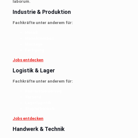
laborum.
Industrie & Produktion
Fachkräfte unter anderem für:
Metall
Maschinenbau
Montage
Fertigung
Jobs entdecken
Logistik & Lager
Fachkräfte unter anderem für:
Kommissionierung
Versand
Lagerlogistik
Staplerbereich
Jobs entdecken
Handwerk & Technik