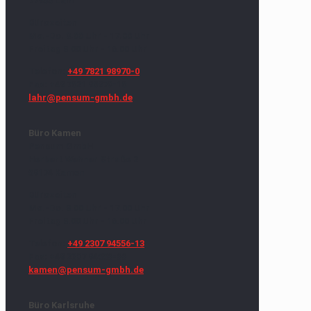
77933 Lahr
Bürozeiten
Mo.-Do. 8.00 Uhr - 17.00 Uhr
Freitag 8.00 Uhr - 16.00 Uhr
Telefon:
+49 7821 98970-0
Fax: +49 7821 98970-18
lahr@pensum-gmbh.de
Büro Kamen
Pensum GmbH
Herbert Wehner Straße 2
59174 Kamen
Bürozeiten
Mo.-Do. 8.00 Uhr - 17.00 Uhr
Freitag 8.00 Uhr - 16.00 Uhr
Telefon:
+49 2307 94556-13
Fax: +49 2307 94556-66
kamen@pensum-gmbh.de
Büro Karlsruhe