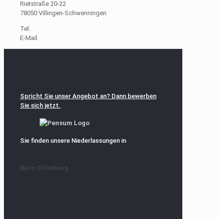
Rietstraße 20-22
78050 Villingen-Schwenningen
Tel:
+49 7721 296 741 - 0
E-Mail:
muellheim@pensum-gmbh.de
Spricht Sie unser Angebot an? Dann bewerben
Sie sich jetzt.
Sie finden unsere Niederlassungen in
Büro Offenburg
Pensum GmbH
Ortenberger Straße 30
77654 Offenburg
Bürozeiten