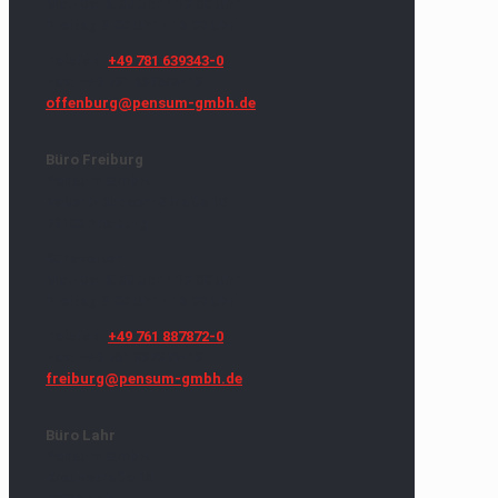
Mo.-Do. 8.00 Uhr - 17.00 Uhr
Freitag 8.00 Uhr - 16.00 Uhr
Telefon:
+49 781 639343-0
Fax: +49 781 639343-18
offenburg@pensum-gmbh.de
Büro Freiburg
Pensum GmbH
Robert-Bunsen-Straße 15
79108 Freiburg
Bürozeiten
Mo.-Do. 8.00 Uhr - 17.00 Uhr
Freitag 8.00 Uhr - 16.00 Uhr
Telefon:
+49 761 887872-0
Fax: +49 761 887872-18
freiburg@pensum-gmbh.de
Büro Lahr
Pensum GmbH
Kreuzstraße 13