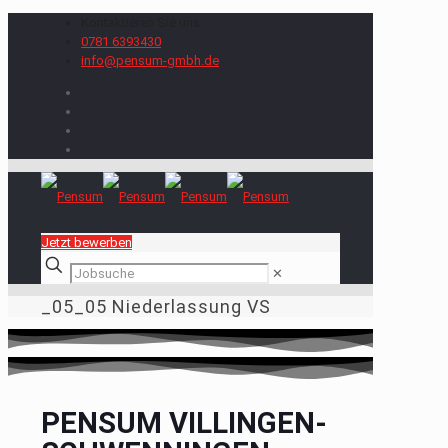
Kontaktieren Sie uns:
0781 6393430
info@pensum-gmbh.de
Jetzt bewerben
✕
_05_05 Niederlassung VS
PENSUM VILLINGEN-