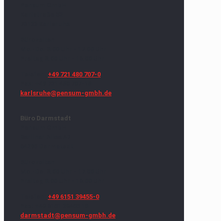
Pensum GmbH
Karlstraße 52
76133 Karlsruhe
Bürozeiten
Mo.-Do. 8.00 Uhr - 17.00 Uhr
Freitag 8.00 Uhr - 16.00 Uhr
Telefon:
+49 721 480 707-0
Fax: +49 721 480 707-18
karlsruhe@pensum-gmbh.de
Büro Darmstadt
Pensum GmbH
Berliner Allee 47
64295 Darmstadt
Bürozeiten
Mo.-Do. 8.00 Uhr - 17.00 Uhr
Freitag 8.00 Uhr - 16.00 Uhr
Telefon:
+49 6151 39455-0
Fax: +49 6151 39455 18
darmstadt@pensum-gmbh.de