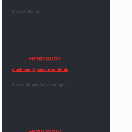
Büro Müllheim
Pensum GmbH
Hügelheimer Straße 1
79379 Müllheim
Bürozeiten
Mo.-Do. 8.00 Uhr - 17.00 Uhr
Freitag 8.00 Uhr - 16.00 Uhr
Telefon:
+49 7631 932677-0
Fax: +49 7631 932 677-18
muellheim@pensum-gmbh.de
Büro Villingen Schwenningen
Pensum GmbH
Rietstraße 20-22
78050 Villingen-Schwenningen
Bürozeiten
Mo.-Do. 8.00 Uhr - 17.00 Uhr
Freitag 8.00 Uhr - 16.00 Uhr
Telefon:
+49 7721 296741-0