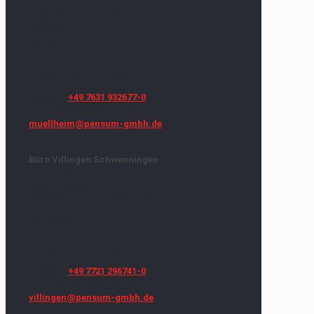
Hügelheimer Straße 1
79379 Müllheim
Bürozeiten
Mo.-Do. 8.00 Uhr - 17.00 Uhr
Freitag 8.00 Uhr - 16.00 Uhr
Telefon:
+49 7631 932677-0
Fax: +49 7631 932 677-18
muellheim@pensum-gmbh.de
Büro Villingen Schwenningen
Pensum GmbH
Rietstraße 20-22
78050 Villingen-Schwenningen
Bürozeiten
Mo.-Do. 8.00 Uhr - 17.00 Uhr
Freitag 8.00 Uhr - 16.00 Uhr
Telefon:
+49 7721 296741-0
Fax: +49 7721 296 741 18
villingen@pensum-gmbh.de