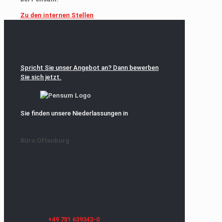
Zu den internen Stellen
Spricht Sie unser Angebot an? Dann bewerben
Sie sich jetzt.
Sie finden unsere Niederlassungen in
Büro Offenburg
Pensum GmbH
Ortenberger Straße 30
77654 Offenburg
Bürozeiten
Mo.-Do. 8.00 Uhr - 17.00 Uhr
Freitag 8.00 Uhr - 16.00 Uhr
Telefon:
+49 781 639343-0