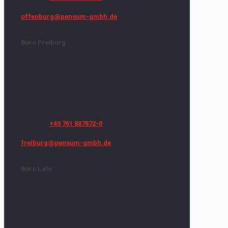
Fax: +49 781 639343-18
offenburg@pensum-gmbh.de
Büro Freiburg
Pensum GmbH
Robert-Bunsen-Straße 15
79108 Freiburg
Bürozeiten
Mo.-Do. 8.00 Uhr - 17.00 Uhr
Freitag 8.00 Uhr - 16.00 Uhr
Telefon:
+49 761 887872-0
Fax: +49 761 887872-18
freiburg@pensum-gmbh.de
Büro Lahr
Pensum GmbH
Kreuzstraße 13
77933 Lahr
Bürozeiten
Mo.-Do. 8.00 Uhr - 17.00 Uhr