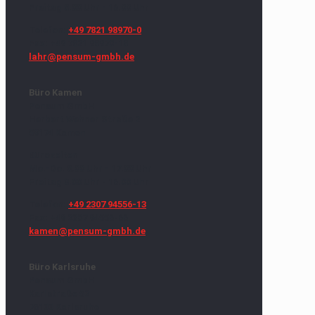
Freitag 8.00 Uhr - 16.00 Uhr
Telefon:
+49 7821 98970-0
Fax: +49 7821 98970-18
lahr@pensum-gmbh.de
Büro Kamen
Pensum GmbH
Herbert Wehner Straße 2
59174 Kamen
Bürozeiten
Mo.-Do. 8.00 Uhr - 17.00 Uhr
Freitag 8.00 Uhr - 16.00 Uhr
Telefon:
+49 2307 94556-13
Fax: +49 2307 94556-66
kamen@pensum-gmbh.de
Büro Karlsruhe
Pensum GmbH
Karlstraße 52
76133 Karlsruhe