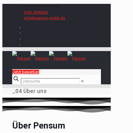
Kontaktieren Sie uns:
0781 6393430
info@pensum-gmbh.de
Jetzt bewerben
✕
_04 Über uns
Über Pensum