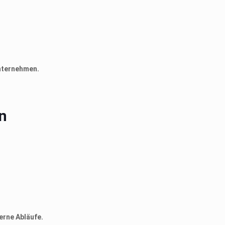
nternehmen.
n
erne Abläufe.