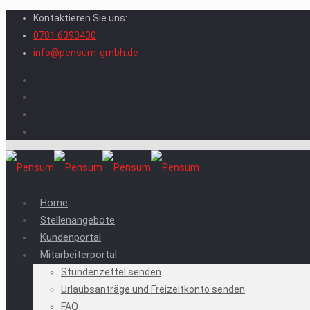
Kontaktieren Sie uns:
0781 6393430
info@pensum-gmbh.de
Home
Stellenangebote
Kundenportal
Mitarbeiterportal
Stundenzettel senden
Urlaubsanträge und Freizeitkonto senden
FAQ