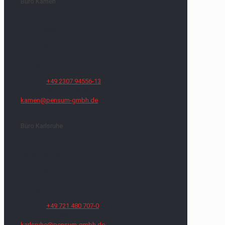
Büro Kamen
Pensum GmbH
Herbert Wehner Straße 2
59174 Kamen
Bürozeiten
Mo.-Do. 8.00 Uhr - 17.00 Uhr
Freitag 8.00 Uhr - 16.00 Uhr
Telefon:
+49 2307 94556-13
Fax: +49 2307 94556-66
kamen@pensum-gmbh.de
Büro Karlsruhe
Pensum GmbH
Karlstraße 52
76133 Karlsruhe
Bürozeiten
Mo.-Do. 8.00 Uhr - 17.00 Uhr
Freitag 8.00 Uhr - 16.00 Uhr
Telefon:
+49 721 480 707-0
Fax: +49 721 480 707-18
karlsruhe@pensum-gmbh.de