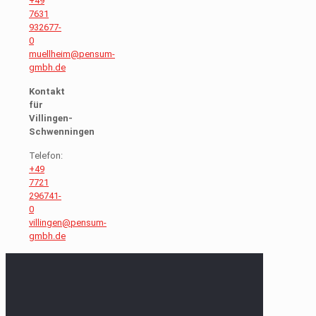
+49
7631
932677-
0
muellheim@pensum-
gmbh.de
Kontakt
für
Villingen-
Schwenningen
Telefon:
+49
7721
296741-
0
villingen@pensum-
gmbh.de