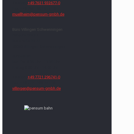
Telefon:
+49 7631 932677-0
Fax: +49 7631 932 677-18
muellheim@pensum-gmbh.de
Büro Villingen Schwenningen
Pensum GmbH
Rietstraße 20-22
78050 Villingen-Schwenningen
Bürozeiten
Mo.-Do. 8.00 Uhr - 17.00 Uhr
Freitag 8.00 Uhr - 16.00 Uhr
Telefon:
+49 7721 296741-0
Fax: +49 7721 296 741 18
villingen@pensum-gmbh.de