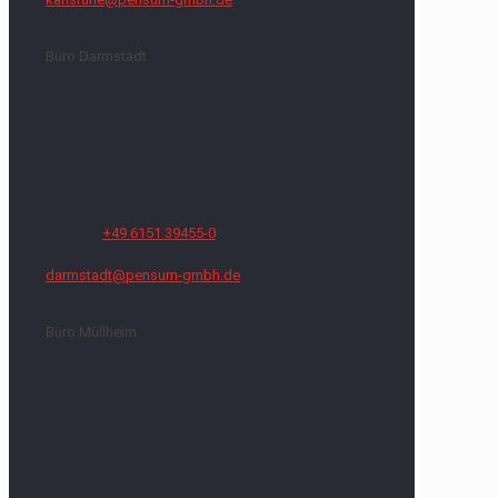
Büro Darmstadt
Pensum GmbH
Berliner Allee 47
64295 Darmstadt
Bürozeiten
Mo.-Do. 8.00 Uhr - 17.00 Uhr
Freitag 8.00 Uhr - 16.00 Uhr
Telefon:
+49 6151 39455-0
Fax: +49 6151 39455 18
darmstadt@pensum-gmbh.de
Büro Müllheim
Pensum GmbH
Hügelheimer Straße 1
79379 Müllheim
Bürozeiten
Mo.-Do. 8.00 Uhr - 17.00 Uhr
Freitag 8.00 Uhr - 16.00 Uhr