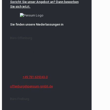
Spricht Sie unser Angebot an? Dann bewerben
Sie sich jetzt.
Sie finden unsere Niederlassungen in
Büro Offenburg
Pensum GmbH
Ortenberger Straße 30
77654 Offenburg
Bürozeiten
Mo.-Do. 8.00 Uhr - 17.00 Uhr
Freitag 8.00 Uhr - 16.00 Uhr
Telefon:
+49 781 639343-0
Fax: +49 781 639343-18
offenburg@pensum-gmbh.de
Büro Freiburg
Pensum GmbH
Robert-Bunsen-Straße 15